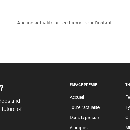
Aucune actualité sur ce thème pour l'instant.
?
ESPACE PRESSE
TH
Accueil
Fe
ideos and
Toute l'actualité
T
 future of
Dans la presse
Ca
À propos
Mi