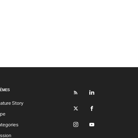
ÈMES
ature Story
ype
tegories
ssion