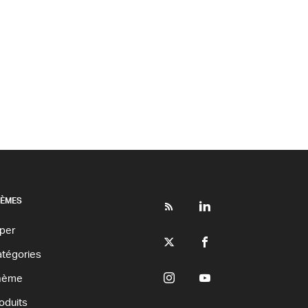
ÈMES
per
tégories
hème
oduits