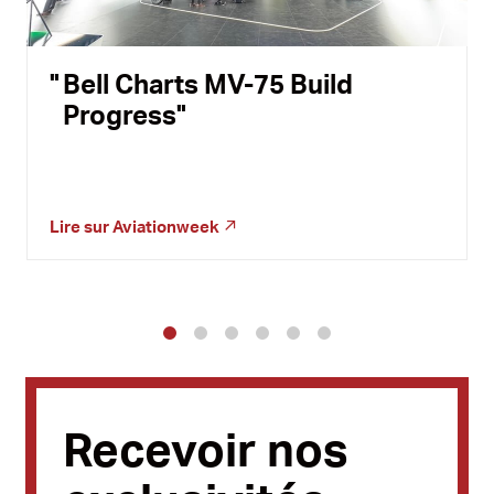
Bell Charts MV-75 Build
Progress
Lire sur
Aviationweek
1
2
3
4
5
6
Recevoir nos