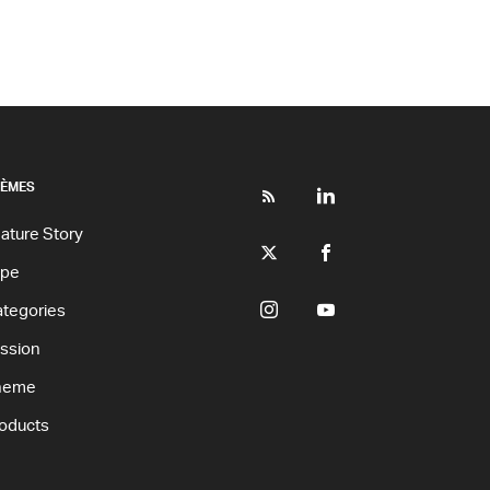
ÈMES
ature Story
ype
tegories
ssion
heme
oducts