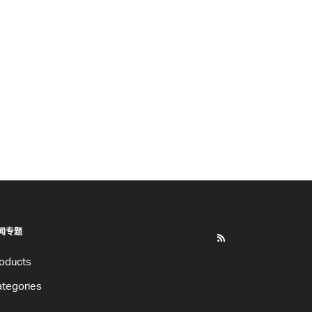
闻专题
oducts
tegories