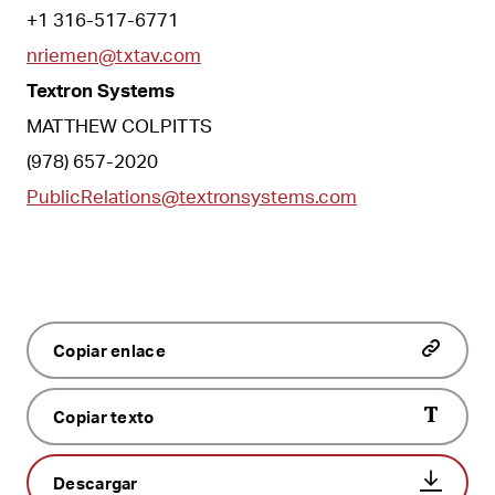
+1 316-517-6771
nriemen@txtav.com
Textron Systems
MATTHEW COLPITTS
(978) 657-2020
PublicRelations@textronsystems.com
Copiar enlace
Copiar texto
Descargar