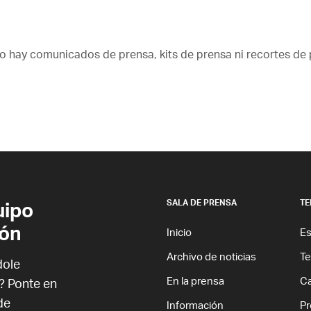
o hay comunicados de prensa, kits de prensa ni recortes de 
uipo
SALA DE PRENSA
TE
ión
Inicio
Es
Archivo de noticias
T
dole
En la prensa
Ca
? Ponte en
de
Información
Pr