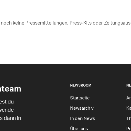
 noch keine Pressemitteilungen, Press-Kits oder Zeitungsaus
nteam
NEWSROOM
N
Startseite
Ar
est du
Newsarchiv
Ka
 wende
s dann in
In den News
T
Über uns
Pr