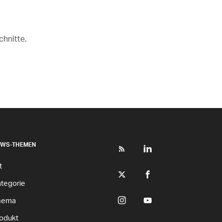
chnitte.
EWS-THEMEN
t
tegorie
hema
odukt